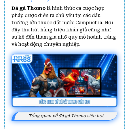
Đá gà Thomo
là hình thức cá cược hợp
pháp được diễn ra chủ yếu tại các đấu
trường lớn thuộc đất nước Campuchia. Nơi
đây thu hút hàng triệu khán giả cũng như
sư kê đến tham gia nhờ quy mô hoành tráng
và hoạt động chuyên nghiệp.
Tổng quan về đá gà Thomo siêu hot