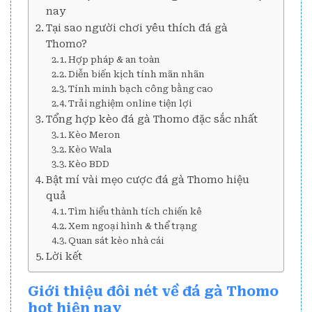
nay
Tại sao người chơi yêu thích đá gà
Thomo?
Hợp pháp & an toàn
Diễn biến kịch tính mãn nhãn
Tính minh bạch công bằng cao
Trải nghiệm online tiện lợi
Tổng hợp kèo đá gà Thomo đặc sắc nhất
Kèo Meron
Kèo Wala
Kèo BDD
Bật mí vài mẹo cược đá gà Thomo hiệu
quả
Tìm hiểu thành tích chiến kê
Xem ngoại hình & thể trạng
Quan sát kèo nhà cái
Lời kết
Giới thiệu đôi nét về đá gà Thomo
hot hiện nay