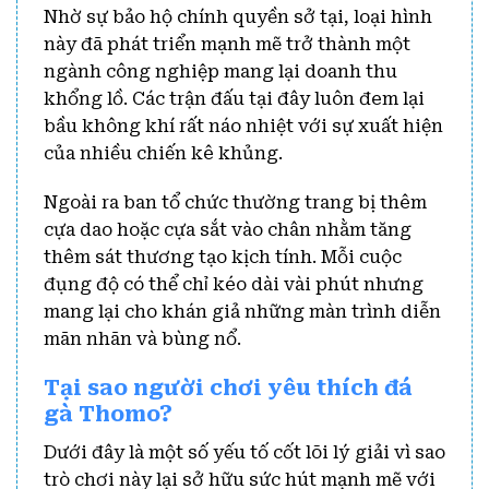
Nhờ sự bảo hộ chính quyền sở tại, loại hình
này đã phát triển mạnh mẽ trở thành một
ngành công nghiệp mang lại doanh thu
khổng lồ. Các trận đấu tại đây luôn đem lại
bầu không khí rất náo nhiệt với sự xuất hiện
của nhiều chiến kê khủng.
Ngoài ra ban tổ chức thường trang bị thêm
cựa dao hoặc cựa sắt vào chân nhằm tăng
thêm sát thương tạo kịch tính. Mỗi cuộc
đụng độ có thể chỉ kéo dài vài phút nhưng
mang lại cho khán giả những màn trình diễn
mãn nhãn và bùng nổ.
Tại sao người chơi yêu thích đá
gà Thomo?
Dưới đây là một số yếu tố cốt lõi lý giải vì sao
trò chơi này lại sở hữu sức hút mạnh mẽ với