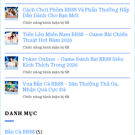
Cách
Chơi
Cách Chơi Phỏm RR88 Và Phần Thưởng Hấp
Bài
Dẫn Dành Cho Bạn Mới
Cào
ở
Chức năng bình luận bị tắt
3
Cách
Lá
Chơi
Tiến Lên Miền Nam RR88 – Game Bài Chiến
Đơn
Phỏm
Giản
Thuật Hot Năm 2026
RR88
Cho
ở
Chức năng bình luận bị tắt
Và
Bạn
Tiến
Phần
Mới
Lên
Poker Online – Game Đánh Bài RR88 Siêu
Thưởng
Tham
Miền
Hấp
Kích Thích Trong 2026
Gia
Nam
Dẫn
RR88
ở
Chức năng bình luận bị tắt
RR88
Dành
Poker
–
Cho
Online
Vua Bắn Cá RR88 – Săn Thưởng Thả Ga,
Game
Bạn
–
Bài
Nhận Quà Cực Đã
Mới
Game
Chiến
ở
Chức năng bình luận bị tắt
Đánh
Thuật
Vua
Bài
Hot
Bắn
RR88
Năm
Cá
DANH MỤC
Siêu
2026
RR88
Kích
–
Thích
Săn
Trong
Bắn Cá RR88
(5)
Thưởng
2026