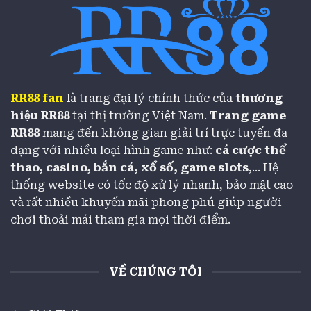
RR88
fan
là trang đại lý chính thức của
thương
hiệu RR88
tại thị trường Việt Nam.
Trang game
RR88
mang đến không gian giải trí trực tuyến đa
dạng với nhiều loại hình game như:
cá cược thể
thao, casino, bắn cá, xổ số, game slots
,... Hệ
thống website có tốc độ xử lý nhanh, bảo mật cao
và rất nhiều khuyến mãi phong phú giúp người
chơi thoải mái tham gia mọi thời điểm.
VỀ CHÚNG TÔI