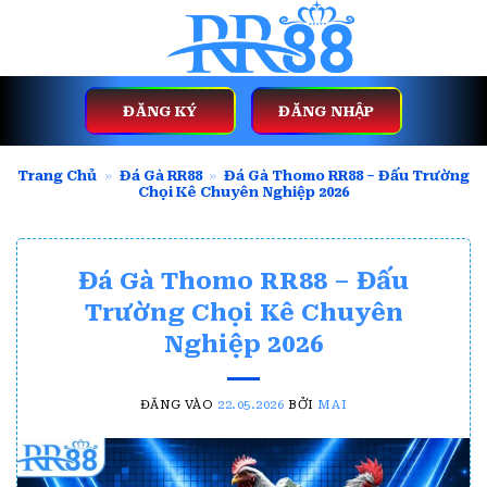
Bỏ
qua
nội
dung
ĐĂNG KÝ
ĐĂNG NHẬP
Trang Chủ
»
Đá Gà RR88
»
Đá Gà Thomo RR88 – Đấu Trường
Chọi Kê Chuyên Nghiệp 2026
Đá Gà Thomo RR88 – Đấu
Trường Chọi Kê Chuyên
Nghiệp 2026
ĐĂNG VÀO
22.05.2026
BỞI
MAI