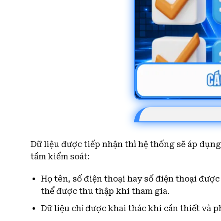
Dữ liệu được tiếp nhận thì hệ thống sẽ áp dụn
tầm kiểm soát:
Họ tên, số điện thoại hay số điện thoại đượ
thể được thu thập khi tham gia.
Dữ liệu chỉ được khai thác khi cần thiết và 