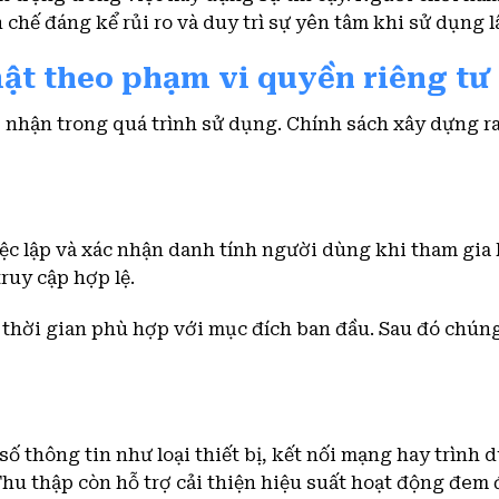
chế đáng kể rủi ro và duy trì sự yên tâm khi sử dụng l
ật theo phạm vi quyền riêng tư
p nhận trong quá trình sử dụng. Chính sách xây dựng ra
iệc lập và xác nhận danh tính người dùng khi tham gi
ruy cập hợp lệ.
 thời gian phù hợp với mục đích ban đầu. Sau đó chún
ố thông tin như loại thiết bị, kết nối mạng hay trình 
hu thập còn hỗ trợ cải thiện hiệu suất hoạt động đem