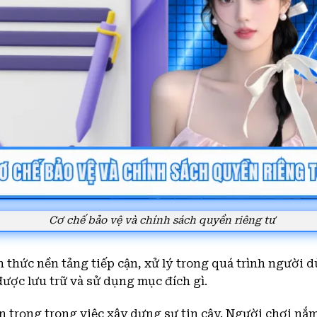
Cơ chế bảo vệ và chính sách quyền riêng tư
h thức nền tảng tiếp cận, xử lý trong quá trình người 
được lưu trữ và sử dụng mục đích gì.
n trọng trong việc xây dựng sự tin cậy. Người chơi nắ