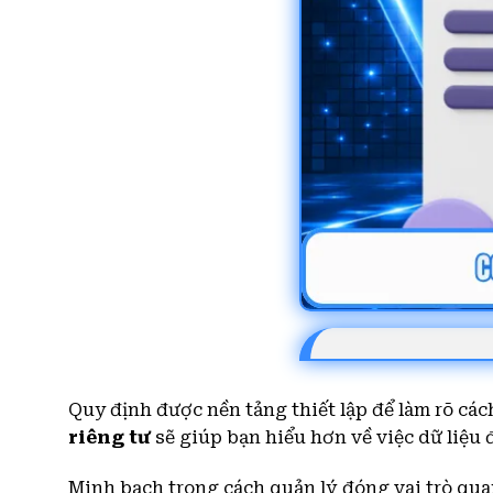
Quy định được nền tảng thiết lập để làm rõ các
riêng tư
sẽ giúp bạn hiểu hơn về việc dữ liệu 
Minh bạch trong cách quản lý đóng vai trò qua