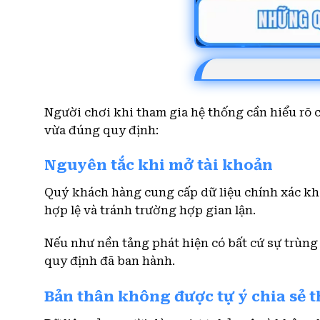
Người chơi khi tham gia hệ thống cần hiểu rõ 
vừa đúng quy định:
Nguyên tắc khi mở tài khoản
Quý khách hàng cung cấp dữ liệu chính xác khi
hợp lệ và tránh trường hợp gian lận.
Nếu như nền tảng phát hiện có bất cứ sự trùng
quy định đã ban hành.
Bản thân không được tự ý chia sẻ t