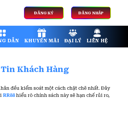
ĐĂNG KÝ
ĐĂNG NHẬP
NG DẪN
KHUYẾN MÃI
ĐẠI LÝ
LIÊN HỆ
 Tin Khách Hàng
hân đều kiểm soát một cách chặt chẽ nhất. Đây
ái
RR88
hiểu rõ chính sách này sẽ hạn chế rủi ro,