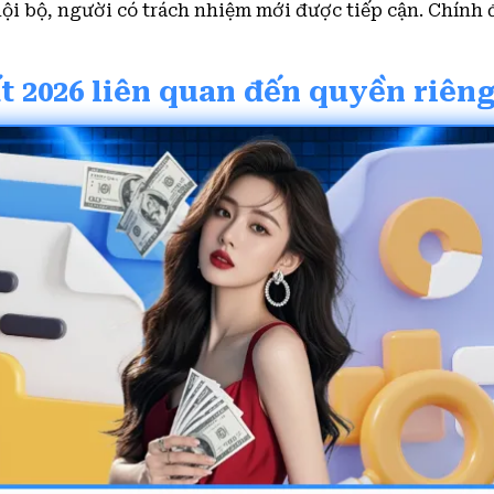
ội bộ, người có trách nhiệm mới được tiếp cận. Chính đ
 2026 liên quan đến quyền riêng