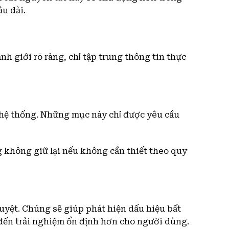
âu dài.
nh giới rõ ràng, chỉ tập trung thông tin thực
a hệ thống. Những mục này chỉ được yêu cầu
g không giữ lại nếu không cần thiết theo quy
duyệt. Chúng sẽ giúp phát hiện dấu hiệu bất
 đến trải nghiệm ổn định hơn cho người dùng.