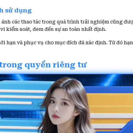
nh sử dụng
 ánh các thao tác trong quá trình trải nghiệm cũng đư
vi kiểm soát, đem đến sự an toàn nhất định.
iới hạn và phục vụ cho mục đích đã xác định. Từ đó hạ
 trong quyền riêng tư