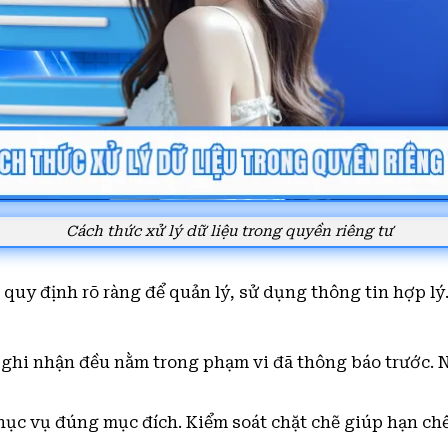
Cách thức xử lý dữ liệu trong quyền riêng tư
g quy định rõ ràng để quản lý, sử dụng thông tin hợp l
c ghi nhận đều nằm trong phạm vi đã thông báo trước. 
phục vụ đúng mục đích. Kiểm soát chặt chẽ giúp hạn chế