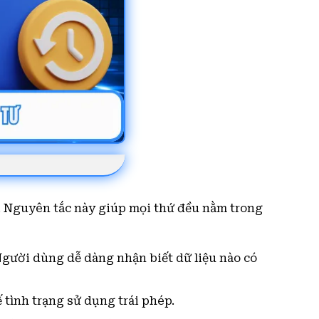
ý. Nguyên tắc này giúp mọi thứ đều nằm trong
Người dùng dễ dàng nhận biết dữ liệu nào có
 tình trạng sử dụng trái phép.