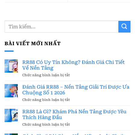
BÀI VIẾT MỚI NHẤT
RR88 Có Uy Tín Không? Đánh Giá Chi Tiết
Về Nền Tảng
Chức năng bình luận bị tắt
ở
RR88
Có
Đánh Giá RR88 – Nền Tảng Giải Trí Được Ưa
Uy
Chuộng Số 1 2026
Tín
Chức năng bình luận bị tắt
ở
Không?
Đánh
Đánh
Giá
RR88 Là Gì? Khám Phá Nền Tảng Được Yêu
Giá
RR88
Chi
Thích Hàng Đầu
–
Tiết
Chức năng bình luận bị tắt
ở
Nền
Về
RR88
Tảng
Nền
Là