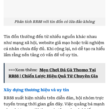
Phân tích RR88 với tin đồn có lừa đảo không
Tin đồn thường đến từ nhiều nguồn khác nhau
như mạng xã hội, website giả mạo hoặc trải nghiệm
cá nhân chưa đầy đủ. Khi cộng lại, nó dễ tạo ra hiểu
lầm rằng nền tảng có vấn đề về uy tín.
==>Xem thêm:
Mẹo Chơi Đá Gà Thomo Tại
RR88 | Chiến Lược Hiệu Quả Từ Chuyên Gia
Xây dựng thương hiệu và uy tín
RR88 xuất hiện nhiều trên diễn đàn, hội nhóm trực
tuyến trong thời gian gần đây. Việc quảng bá mạnh