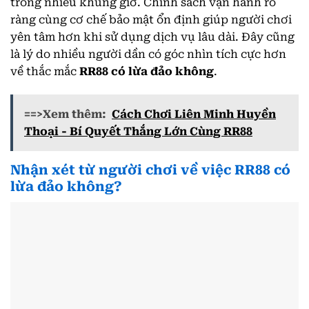
trong nhiều khung giờ. Chính sách vận hành rõ
ràng cùng cơ chế bảo mật ổn định giúp người chơi
yên tâm hơn khi sử dụng dịch vụ lâu dài. Đây cũng
là lý do nhiều người dần có góc nhìn tích cực hơn
về thắc mắc
RR88 có lừa đảo không
.
==>Xem thêm:
Cách Chơi Liên Minh Huyền
Thoại - Bí Quyết Thắng Lớn Cùng RR88
Nhận xét từ người chơi về việc RR88 có
lừa đảo không?