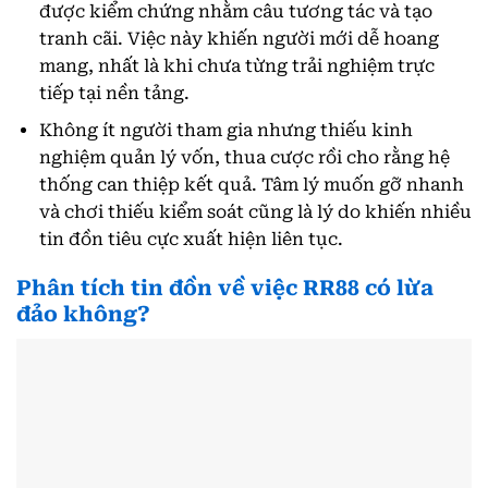
được kiểm chứng nhằm câu tương tác và tạo
tranh cãi. Việc này khiến người mới dễ hoang
mang, nhất là khi chưa từng trải nghiệm trực
tiếp tại nền tảng.
Không ít người tham gia nhưng thiếu kinh
nghiệm quản lý vốn, thua cược rồi cho rằng hệ
thống can thiệp kết quả. Tâm lý muốn gỡ nhanh
và chơi thiếu kiểm soát cũng là lý do khiến nhiều
tin đồn tiêu cực xuất hiện liên tục.
Phân tích tin đồn về việc RR88 có lừa
đảo không?