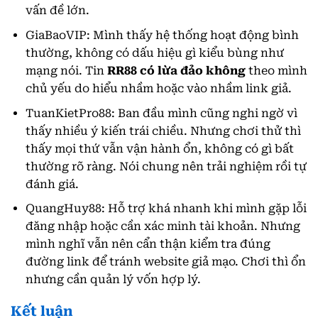
vấn đề lớn.
GiaBaoVIP: Mình thấy hệ thống hoạt động bình
thường, không có dấu hiệu gì kiểu bùng như
mạng nói. Tin
RR88 có lừa đảo không
theo mình
chủ yếu do hiểu nhầm hoặc vào nhầm link giả.
TuanKietPro88: Ban đầu mình cũng nghi ngờ vì
thấy nhiều ý kiến trái chiều. Nhưng chơi thử thì
thấy mọi thứ vẫn vận hành ổn, không có gì bất
thường rõ ràng. Nói chung nên trải nghiệm rồi tự
đánh giá.
QuangHuy88: Hỗ trợ khá nhanh khi mình gặp lỗi
đăng nhập hoặc cần xác minh tài khoản. Nhưng
mình nghĩ vẫn nên cẩn thận kiểm tra đúng
đường link để tránh website giả mạo. Chơi thì ổn
nhưng cần quản lý vốn hợp lý.
Kết luận