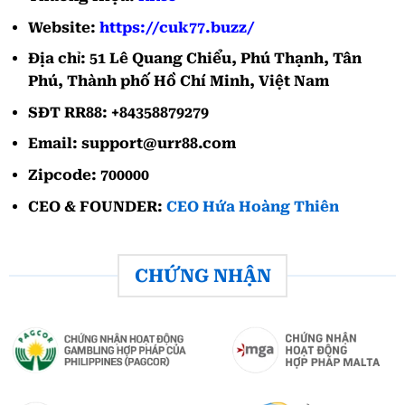
Website:
https://cuk77.buzz/
Địa chỉ: 51 Lê Quang Chiểu, Phú Thạnh, Tân
Phú, Thành phố Hồ Chí Minh, Việt Nam
SĐT RR88: +84358879279
Email:
support@urr88.com
Zipcode: 700000
CEO & FOUNDER:
CEO Hứa Hoàng Thiên
CHỨNG NHẬN